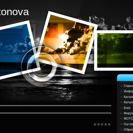
tonova
Главн
Инфор
Катал
Катал
Блог
Фору
ФОТ
Госте
Обрат