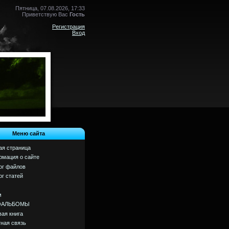
Пятница, 07.08.2026, 17:33
Приветствую Вас
Гость
Регистрация
Вход
Меню сайта
ая страница
мация о сайте
ог файлов
ог статей
м
ОАЛЬБОМЫ
вая книга
ная связь