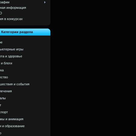
рафии
ная информация
О
ия в конкурсах
Категории раздела
ое
ьютерные игры
ота и здоровье
 и блоги
ка
ство
шествия и события
лечения
алы
т
спорт
мы и анимация
и и образование
р