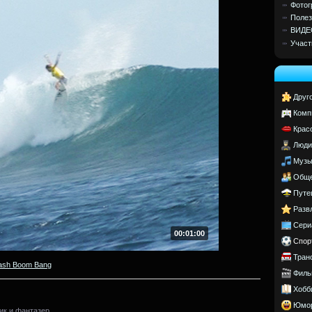
Фотог
Полез
ВИДЕ
Участ
Друг
Комп
Крас
Люди
Музы
Обще
Путе
Разв
Сери
00:01:00
Спор
Тран
ash Boom Bang
Филь
Хобб
Юмо
к и фантазер.