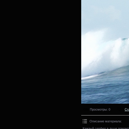
Просмотры
: 0
Cr
Описание материала
:
Каждый серфер в душе романти