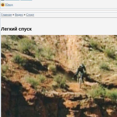
Юмор
Главная
»
Видео
»
Спорт
Легкий спуск