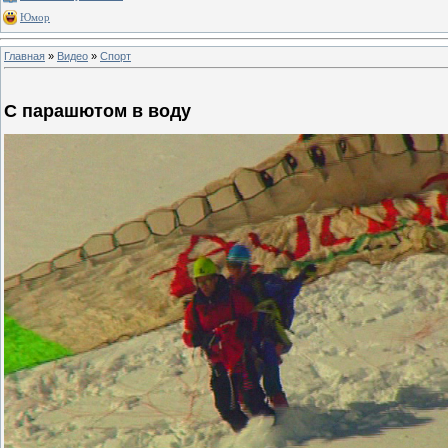
Юмор
Главная
»
Видео
»
Спорт
С парашютом в воду