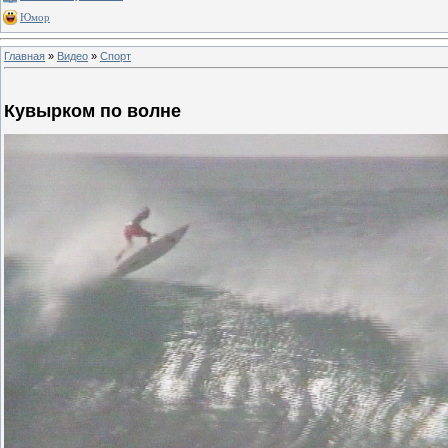
Юмор
Главная
»
Видео
»
Спорт
Кувырком по волне