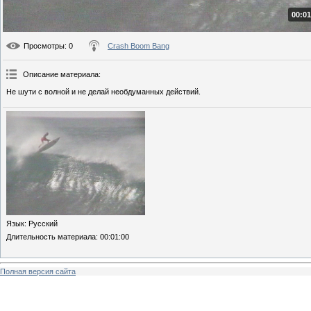
00:01
Просмотры
: 0
Crash Boom Bang
Описание материала
:
Не шути с волной и не делай необдуманных действий.
Язык
: Русский
Длительность материала
: 00:01:00
Полная версия сайта