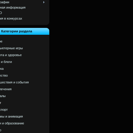
рафии
ная информация
О
ия в конкурсах
Категории раздела
ое
ьютерные игры
ота и здоровье
 и блоги
ка
ство
шествия и события
лечения
алы
т
спорт
мы и анимация
и и образование
р