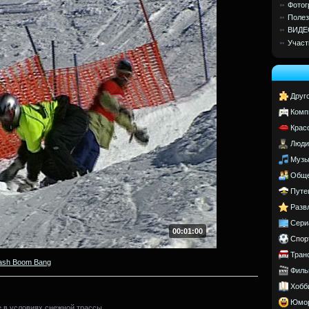
Фотог
Полез
ВИДЕ
Участ
Друг
Комп
Крас
Люди
Музы
Обще
Путе
Разв
Сери
00:01:00
Спор
Тран
ash Boom Bang
Филь
Хобб
Юмо
 в условиях снежной трассы.