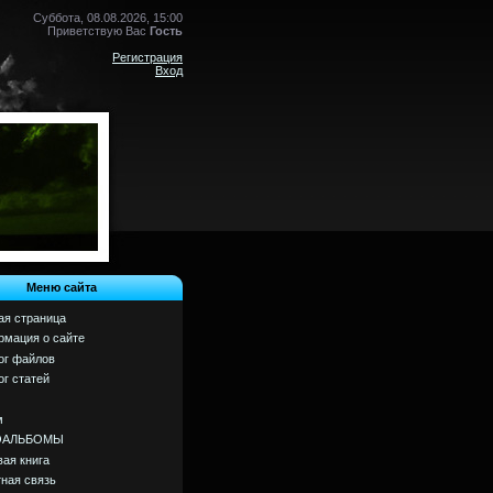
Суббота, 08.08.2026, 15:00
Приветствую Вас
Гость
Регистрация
Вход
Меню сайта
ая страница
мация о сайте
ог файлов
ог статей
м
ОАЛЬБОМЫ
вая книга
ная связь