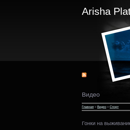
Arisha Pla
Видео
Главная
»
Видео
»
Спорт
Гонки на выживани