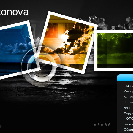
tonova
Главн
Инфор
Катал
Катал
Блог
Фору
ФОТ
Госте
е
Обрат