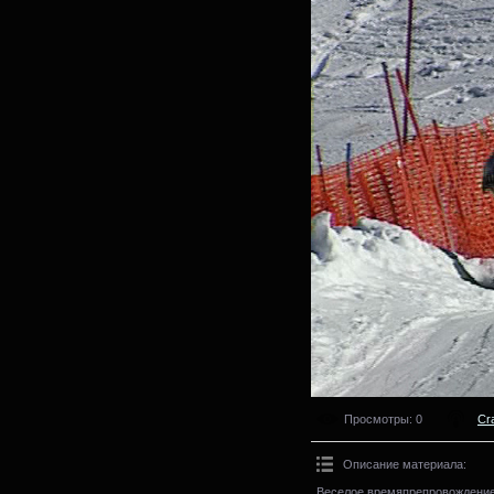
Просмотры
: 0
Cr
Описание материала
:
Веселое времяпрепровождение