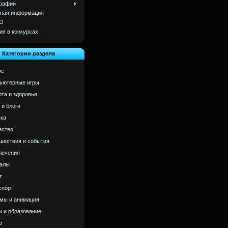
рафии
ная информация
О
ия в конкурсах
Категории раздела
ое
ьютерные игры
ота и здоровье
 и блоги
ка
ство
шествия и события
лечения
алы
т
спорт
мы и анимация
и и образование
р