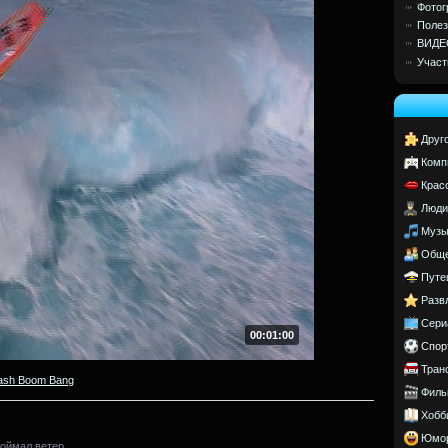
Фотог
Полез
ВИДЕ
Участ
Друг
Комп
Крас
Люди
Музы
Обще
Путе
Разв
Сери
00:01:00
Спор
Тран
ash Boom Bang
Филь
Хобб
Юмо
поймал ветер.