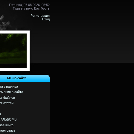
Пятница, 07.08.2026, 05:52
Приветствую Вас
Гость
Регистрация
Вход
Меню сайта
ая страница
мация о сайте
ог файлов
ог статей
м
ОАЛЬБОМЫ
вая книга
ная связь