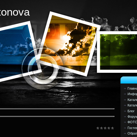
tonova
Главн
Инфор
Катал
Катал
Блог
Фору
ФОТ
Госте
Обрат