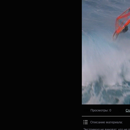
Просмотры
: 0
Cr
Описание материала
:
Экстримал не виноват, что не 