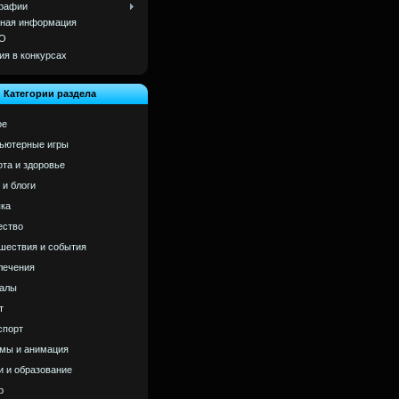
рафии
ная информация
О
ия в конкурсах
Категории раздела
ое
ьютерные игры
ота и здоровье
 и блоги
ка
ство
шествия и события
лечения
алы
т
спорт
мы и анимация
и и образование
р