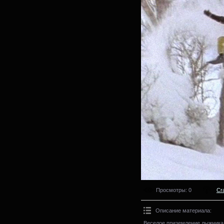
Просмотры
: 0
Cr
Описание материала
:
Веселое приземление лыжника