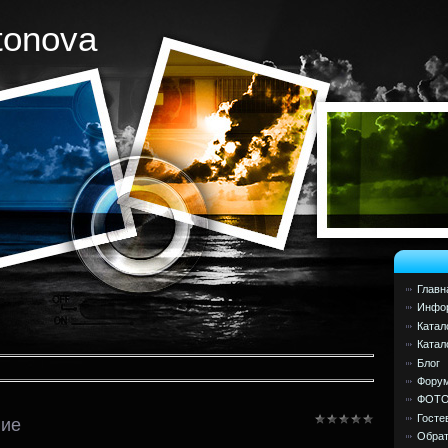
tonova
Главн
Инфор
Катал
Катал
Блог
Фору
ФОТ
Госте
ние
Обрат