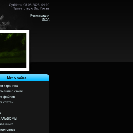
Суббота, 08.08.2026, 04:10
Приветствую Вас
Гость
Регистрация
Вход
Меню сайта
ая страница
мация о сайте
ог файлов
ог статей
м
ОАЛЬБОМЫ
вая книга
ная связь