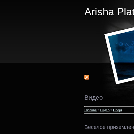
Arisha Pla
Видео
Главная
»
Видео
»
Спорт
Веселое приземле