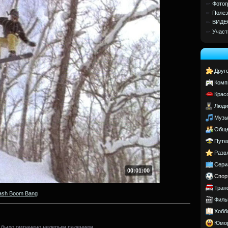
Фотог
Полез
ВИДЕ
Участ
Друг
Комп
Крас
Люди
Музы
Обще
Путе
Разв
Сери
00:01:00
Спор
Тран
ash Boom Bang
Филь
Хобб
Юмо
 было омрачено нелепым падением.