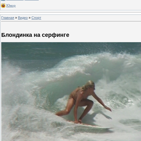
Юмор
Главная
»
Видео
»
Спорт
Блондинка на серфинге