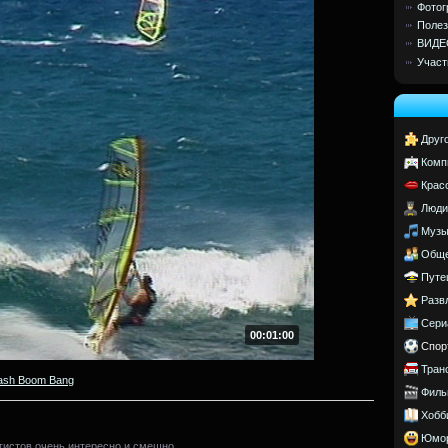
Фотог
Полез
ВИДЕ
Участ
Друг
Комп
Крас
Люди
Музы
Обще
Путе
Разв
Сери
00:01:00
Спор
Тран
ash Boom Bang
Филь
Хобб
Юмо
истов очень интересно и смешно.