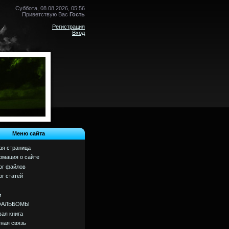
Суббота, 08.08.2026, 05:56
Приветствую Вас
Гость
Регистрация
Вход
Меню сайта
ая страница
мация о сайте
ог файлов
ог статей
м
ОАЛЬБОМЫ
вая книга
ная связь