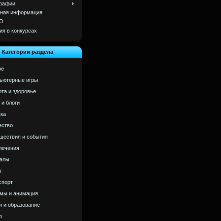
рафии
ная информация
О
ия в конкурсах
Категории раздела
ое
ьютерные игры
ота и здоровье
 и блоги
ка
ство
шествия и события
лечения
алы
т
спорт
мы и анимация
и и образование
р