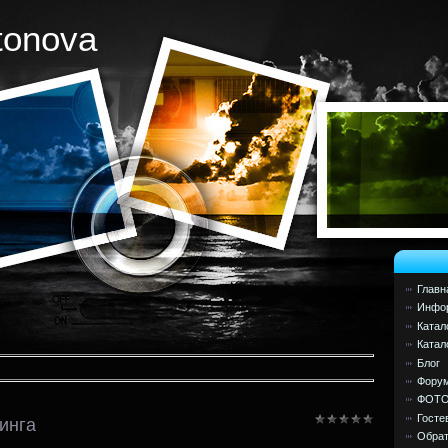
tonova
Главн
Инфор
Катал
Катал
Блог
Фору
ФОТ
Госте
инга
Обрат