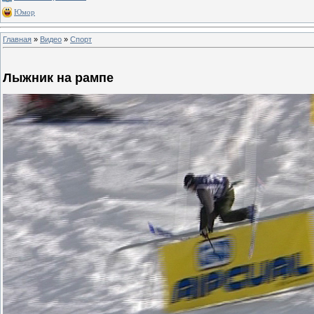
Юмор
Главная
»
Видео
»
Спорт
Лыжник на рампе