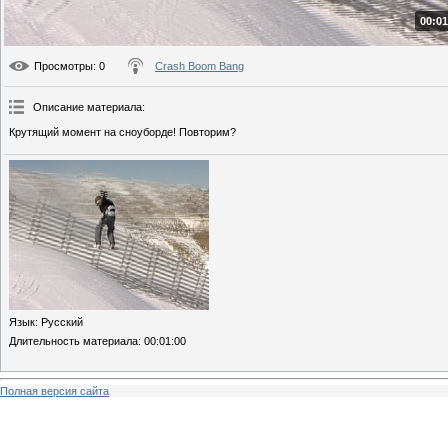
00:01
Просмотры
: 0
Crash Boom Bang
Описание материала
:
Крутящий момент на сноуборде! Повторим?
Язык
: Русский
Длительность материала
: 00:01:00
Полная версия сайта