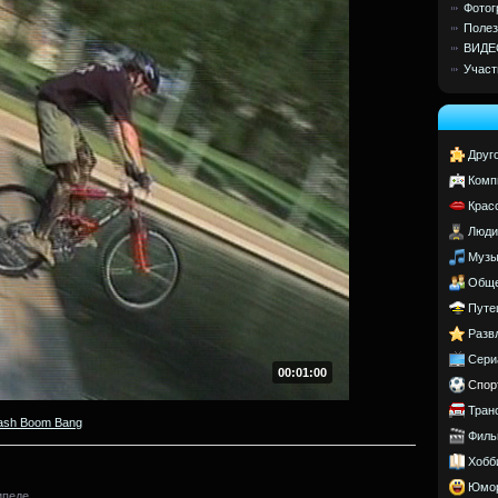
Фотог
Полез
ВИДЕ
Участ
Друг
Комп
Крас
Люди
Музы
Обще
Путе
Разв
Сери
00:01:00
Спор
Тран
ash Boom Bang
Филь
Хобб
Юмо
ипеде.