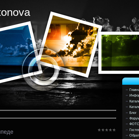
tonova
Главн
Инфор
Катал
Катал
Блог
Фору
ФОТ
Госте
ипеде
Обрат