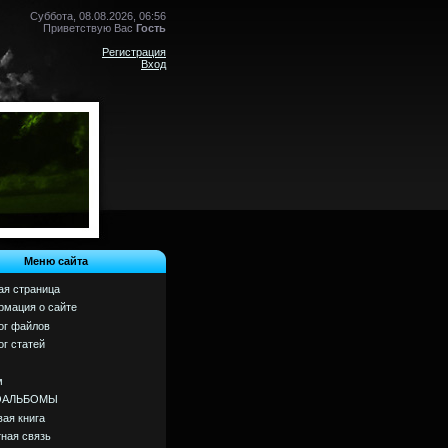
Суббота, 08.08.2026, 06:56
Приветствую Вас
Гость
Регистрация
Вход
Меню сайта
ая страница
мация о сайте
ог файлов
ог статей
м
ОАЛЬБОМЫ
вая книга
ная связь