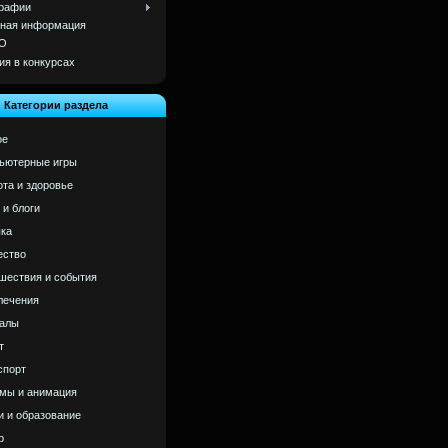
рафии
ная информация
О
ия в конкурсах
Категории раздела
ое
ьютерные игры
ота и здоровье
 и блоги
ка
ство
шествия и события
лечения
алы
т
спорт
мы и анимация
и и образование
р