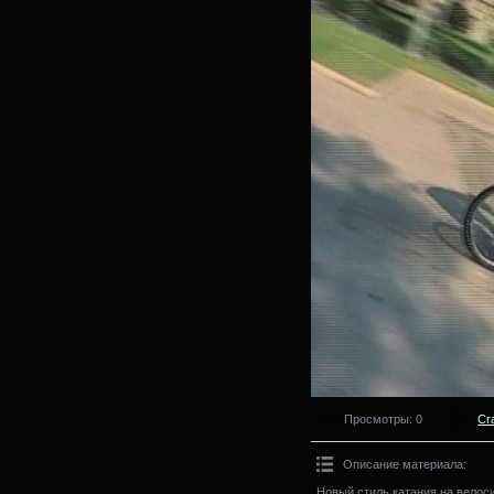
Просмотры
: 0
Cr
Описание материала
:
Новый стиль катания на велос