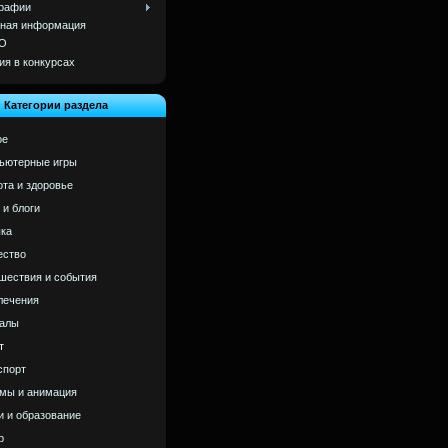
рафии
ная информация
О
ия в конкурсах
Категории раздела
ое
ьютерные игры
ота и здоровье
 и блоги
ка
ство
шествия и события
лечения
алы
т
спорт
мы и анимация
и и образование
р