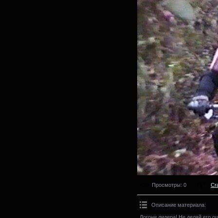
Просмотры
: 0
Cr
Описание материала
:
Догони лидера! Не делай его о