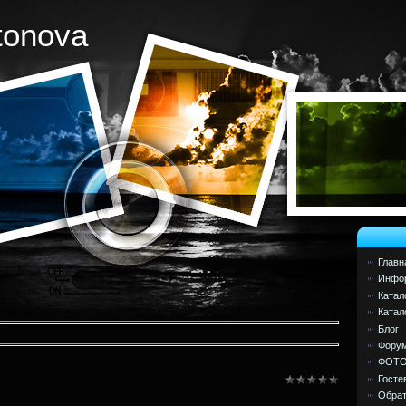
tonova
Главн
Инфор
Катал
Катал
Блог
Фору
ФОТ
Госте
Обрат