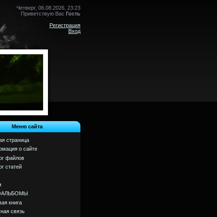
Четверг, 06.08.2026, 23:23
Приветствую Вас
Гость
Регистрация
Вход
Меню сайта
ая страница
мация о сайте
ог файлов
ог статей
м
ОАЛЬБОМЫ
вая книга
ная связь