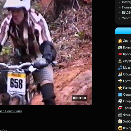
Фотог
Полез
ВИДЕ
Участ
Друг
Комп
Крас
Люди
Музы
Обще
Путе
Разв
Сери
00:01:00
Спор
Тран
ash Boom Bang
Филь
Хобб
Юмо
шибок.