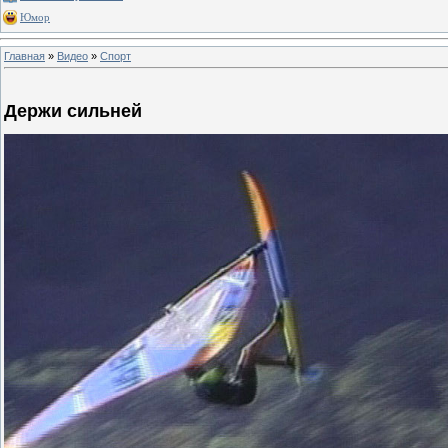
Юмор
Главная
»
Видео
»
Спорт
Держи сильней