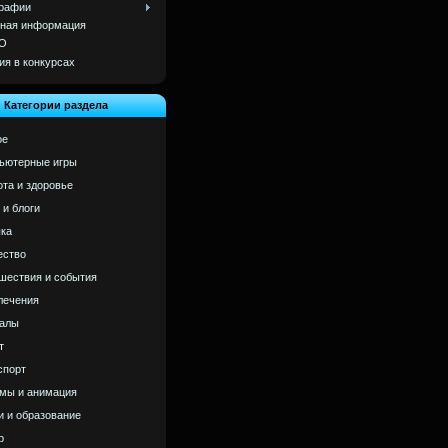
рафии
ная информация
О
ия в конкурсах
Категории раздела
ое
ьютерные игры
ота и здоровье
 и блоги
ка
ство
шествия и события
лечения
алы
т
спорт
мы и анимация
и и образование
р