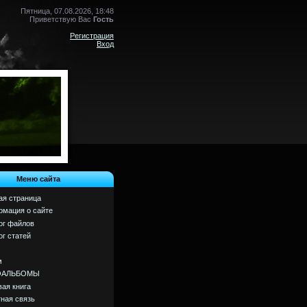
Пятница, 07.08.2026, 18:48
Приветствую Вас
Гость
Регистрация
Вход
Меню сайта
ая страница
мация о сайте
ог файлов
ог статей
м
ОАЛЬБОМЫ
вая книга
ная связь