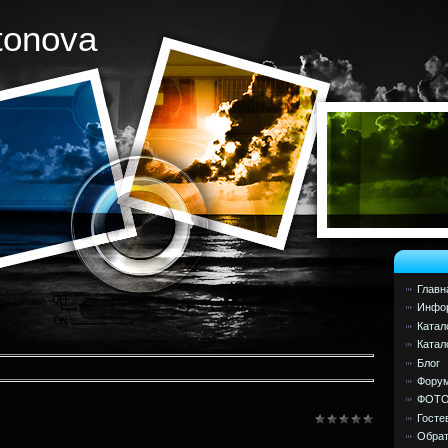
tonova
Главн
Инфор
Катал
Катал
Блог
Фору
ФОТ
Госте
Обрат