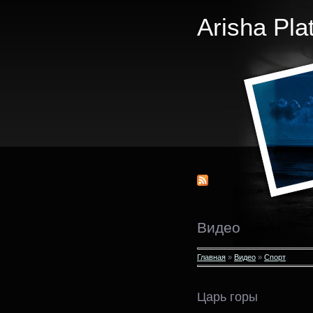
Arisha Pla
Видео
Главная
»
Видео
»
Спорт
Царь горы