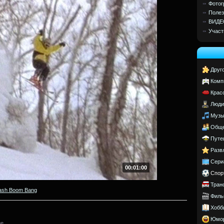
Фотог
Полез
ВИДЕ
Участ
Друг
Комп
Крас
Люди
Музы
Обще
Путе
Разв
Сери
00:01:00
Спор
Тран
ash Boom Bang
Филь
Хобб
Юмо
е.