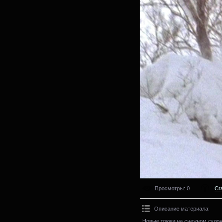
Просмотры
: 0
Cr
Описание материала
:
Новые трюки на снежном склон