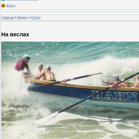
Юмор
Главная
»
Видео
»
Спорт
На веслах