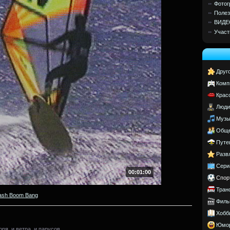
Фотог
Полез
ВИДЕ
Участ
Друг
Комп
Крас
Люди
Музы
Обще
Путе
Разв
Сери
00:01:00
Спор
Тран
ash Boom Bang
Филь
Хобб
Юмо
ря, и ветра, и парусов.