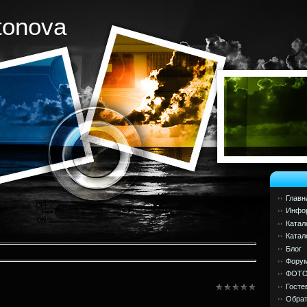
tonova
Главн
Инфор
Катал
Катал
Блог
Фору
ФОТ
Госте
Обрат