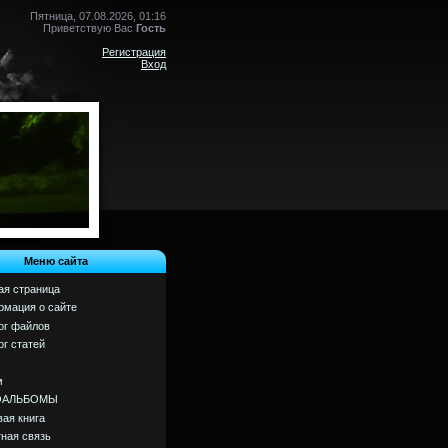
Пятница, 07.08.2026, 01:16
Приветствую Вас
Гость
Регистрация
Вход
Меню сайта
ая страница
мация о сайте
ог файлов
ог статей
м
ОАЛЬБОМЫ
вая книга
ная связь