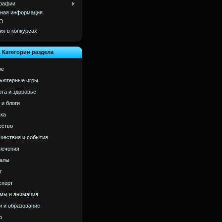
рафии
ная информация
О
ия в конкурсах
Категории раздела
ое
ьютерные игры
ота и здоровье
 и блоги
ка
ство
шествия и события
лечения
алы
т
спорт
мы и анимация
и и образование
р