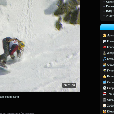
Фотог
Полез
ВИДЕ
Участ
Друг
Комп
Крас
Люди
Музы
Обще
Путе
Разв
Сери
00:01:00
Спор
Тран
ash Boom Bang
Филь
Хобб
Юмо
ровизации сноубордистов.