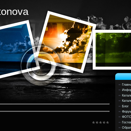
tonova
Главн
Инфор
Катал
Катал
Блог
Фору
ФОТ
Госте
Обрат