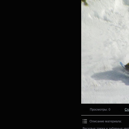
Просмотры
: 0
Cr
Описание материала
:
Веселые трюки и забавные имп