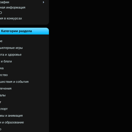
рафии
ная информация
О
ия в конкурсах
Категории раздела
ое
ьютерные игры
ота и здоровье
 и блоги
ка
ство
шествия и события
лечения
алы
т
спорт
мы и анимация
и и образование
р