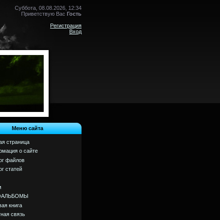
Суббота, 08.08.2026, 12:34
Приветствую Вас
Гость
Регистрация
Вход
Меню сайта
ая страница
мация о сайте
ог файлов
ог статей
м
ОАЛЬБОМЫ
вая книга
ная связь