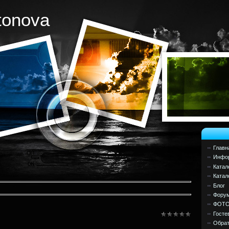
tonova
Главн
Инфор
Катал
Катал
Блог
Фору
ФОТ
Госте
Обрат