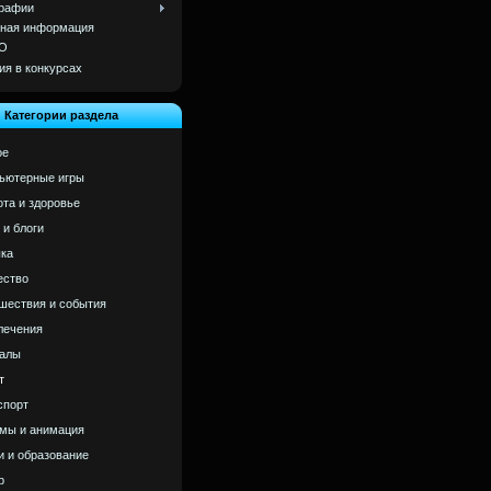
рафии
ная информация
О
ия в конкурсах
Категории раздела
ое
ьютерные игры
ота и здоровье
 и блоги
ка
ство
шествия и события
лечения
алы
т
спорт
мы и анимация
и и образование
р