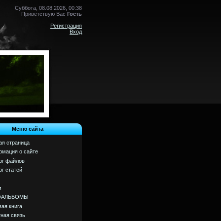
Суббота, 08.08.2026, 00:38
Приветствую Вас
Гость
Регистрация
Вход
Меню сайта
ая страница
мация о сайте
ог файлов
ог статей
м
ОАЛЬБОМЫ
вая книга
ная связь