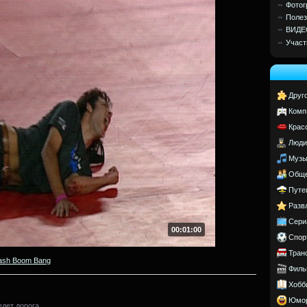
Фотог
Полез
ВИДЕ
Участ
Друг
Комп
Крас
Люди
Музы
Обще
Путе
Разв
Сери
00:01:00
Спор
Тран
ash Boom Bang
Филь
Хобб
Юмо
едет дорога.