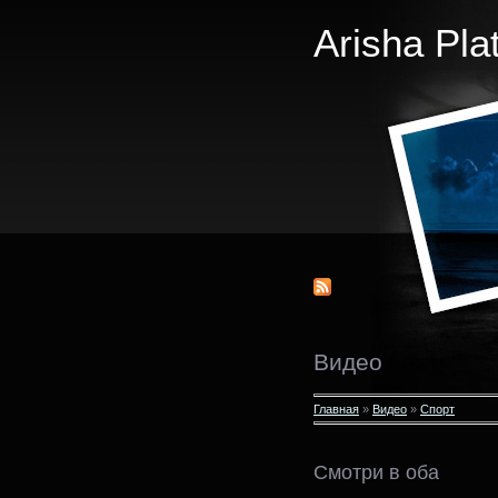
Arisha Pla
Видео
Главная
»
Видео
»
Спорт
Смотри в оба