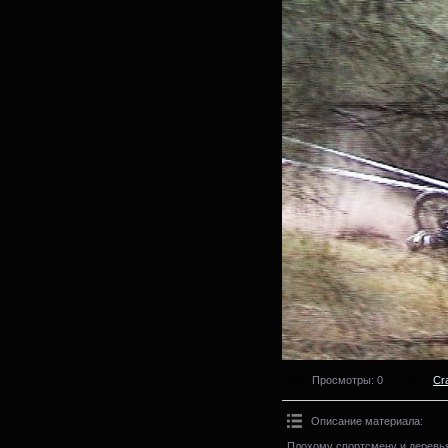
Просмотры
: 0
Cr
Описание материала
:
Плохому спортсмену и деревь