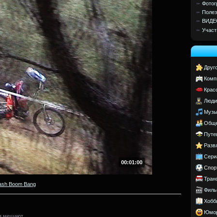
Фотог
Полез
ВИДЕ
Участ
Друг
Комп
Крас
Люди
Музы
Обще
Путе
Разв
Сери
00:01:00
Спор
Тран
ash Boom Bang
Филь
Хобб
Юмо
я мешают.