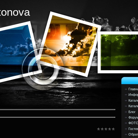
tonova
Главн
Инфор
Катал
Катал
Блог
Фору
ФОТ
Госте
Обрат