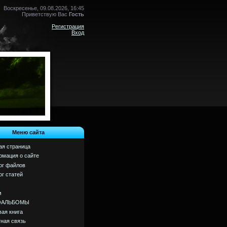
Воскресенье, 09.08.2026, 16:45
Приветствую Вас
Гость
Регистрация
Вход
Меню сайта
ая страница
мация о сайте
ог файлов
ог статей
м
ОАЛЬБОМЫ
вая книга
ная связь