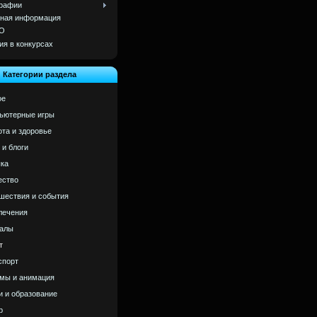
рафии
ная информация
О
ия в конкурсах
Категории раздела
ое
ьютерные игры
ота и здоровье
 и блоги
ка
ство
шествия и события
лечения
алы
т
спорт
мы и анимация
и и образование
р