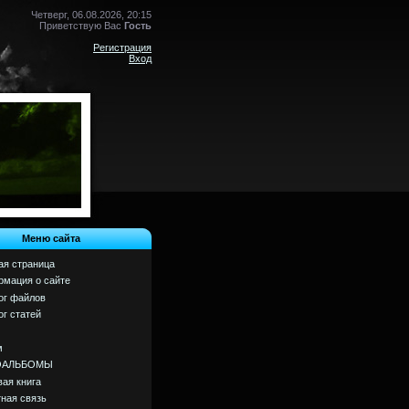
Четверг, 06.08.2026, 20:15
Приветствую Вас
Гость
Регистрация
Вход
Меню сайта
ая страница
мация о сайте
ог файлов
ог статей
м
ОАЛЬБОМЫ
вая книга
ная связь