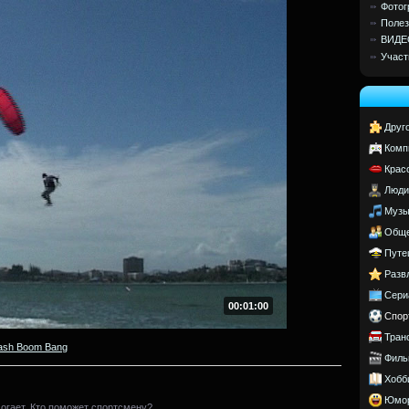
Фотог
Полез
ВИДЕ
Участ
Друг
Комп
Крас
Люди
Музы
Обще
Путе
Разв
Сери
00:01:00
Спор
Тран
ash Boom Bang
Филь
Хобб
Юмо
могает. Кто поможет спортсмену?