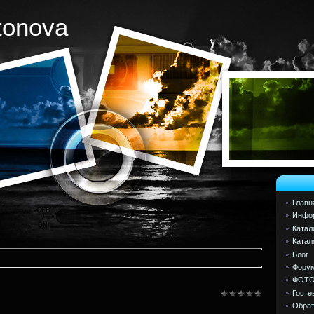
tonova
Главн
Инфор
Катал
Катал
Блог
Фору
ФОТ
Госте
Обрат