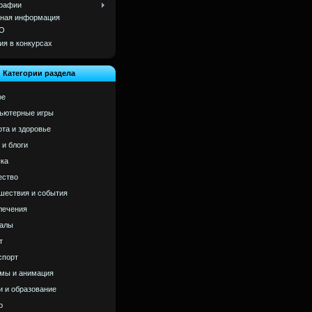
рафии
ная информация
О
ия в конкурсах
Категории раздела
ое
ьютерные игры
ота и здоровье
 и блоги
ка
ство
шествия и события
лечения
алы
т
спорт
мы и анимация
и и образование
р