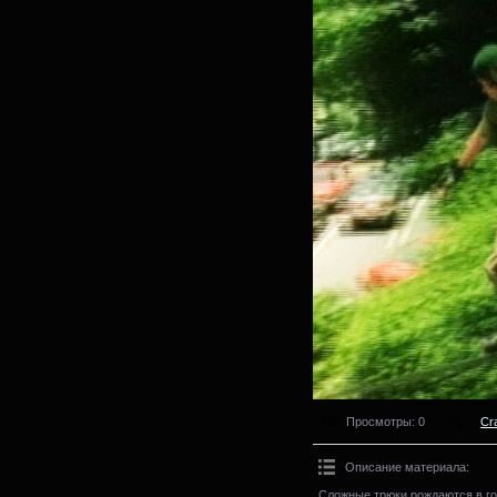
Просмотры
: 0
Cr
Описание материала
:
Сложные трюки рождаются в г