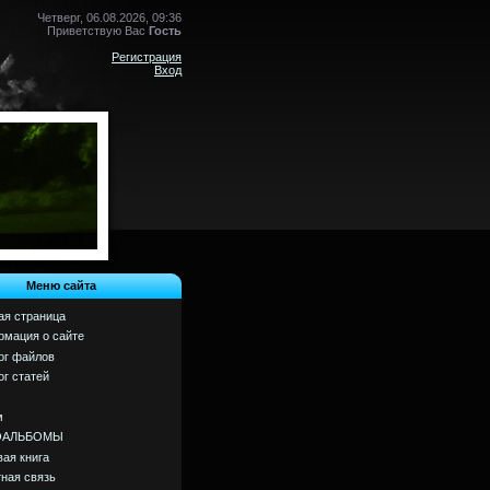
Четверг, 06.08.2026, 09:36
Приветствую Вас
Гость
Регистрация
Вход
Меню сайта
ая страница
мация о сайте
ог файлов
ог статей
м
ОАЛЬБОМЫ
вая книга
ная связь