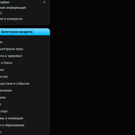
рафии
ная информация
О
ия в конкурсах
Категории раздела
ое
ьютерные игры
ота и здоровье
 и блоги
ка
ство
шествия и события
лечения
алы
т
спорт
мы и анимация
и и образование
р