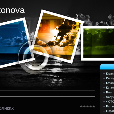
tonova
Главн
Инфор
Катал
Катал
Блог
Фору
ФОТ
Госте
оликах
Обрат