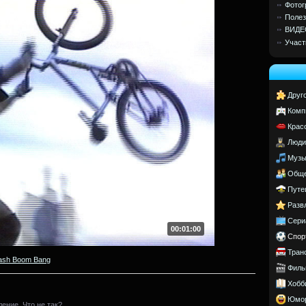
Фотог
Полез
ВИДЕ
Участ
Друг
Комп
Крас
Люди
Музы
Обще
Путе
Разв
Сери
00:01:00
Спор
Тран
ash Boom Bang
Филь
Хобб
Юмо
ление. Что не так?