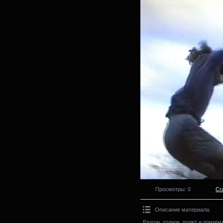
Просмотры
: 0
Cr
Описание материала
:
Разгон, толчок, полет и призем