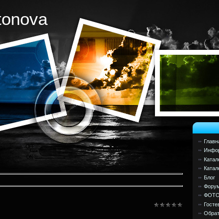
tonova
Главн
Инфор
Катал
Катал
Блог
Фору
ФОТ
Госте
Обрат