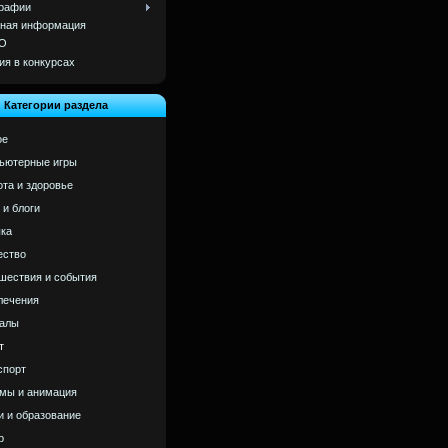
рафии
ная информация
О
ия в конкурсах
Категории раздела
ое
ьютерные игры
ота и здоровье
 и блоги
ка
ство
шествия и события
лечения
алы
т
спорт
мы и анимация
и и образование
р