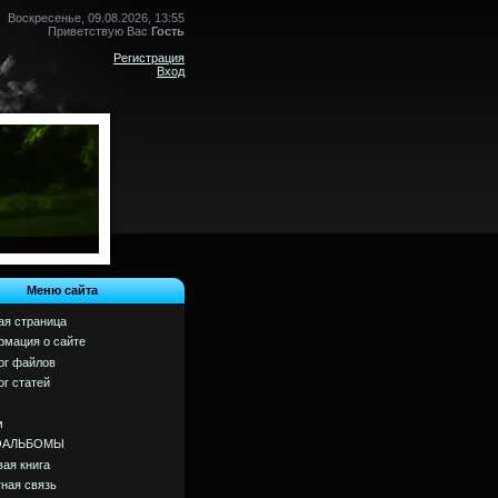
Воскресенье, 09.08.2026, 13:55
Приветствую Вас
Гость
Регистрация
Вход
Меню сайта
ая страница
мация о сайте
ог файлов
ог статей
м
ОАЛЬБОМЫ
вая книга
ная связь