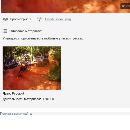
00:01
Просмотры
: 0
Crash Boom Bang
Описание материала
:
У каждого спортсмена есть любимые участки трассы.
Язык
: Русский
Длительность материала
: 00:01:00
Полная версия сайта