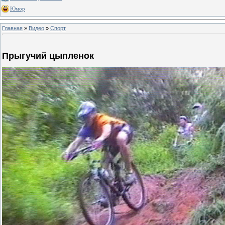
Юмор
Главная
»
Видео
»
Спорт
Прыгучий цыпленок