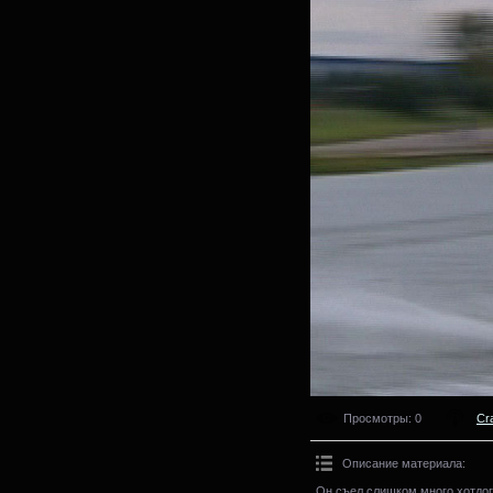
Просмотры
: 0
Cr
Описание материала
:
Он съел слишком много хотдог