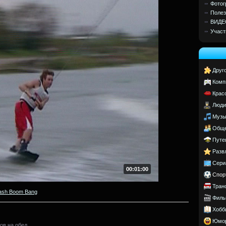
Фотог
Полез
ВИДЕ
Участ
Друг
Комп
Крас
Люди
Музы
Обще
Путе
Разв
Сери
00:01:00
Спор
Тран
ash Boom Bang
Филь
Хобб
Юмо
ов на обед.