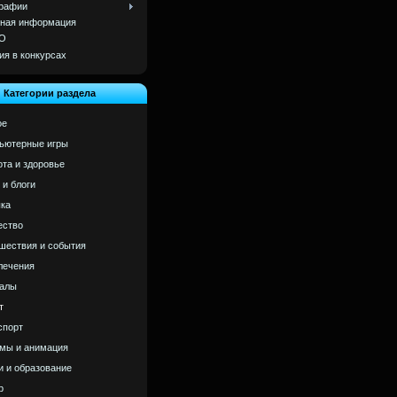
рафии
ная информация
О
ия в конкурсах
Категории раздела
ое
ьютерные игры
ота и здоровье
 и блоги
ка
ство
шествия и события
лечения
алы
т
спорт
мы и анимация
и и образование
р