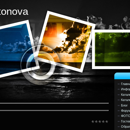
tonova
Главн
Инфор
Катал
Катал
Блог
Фору
ФОТ
Госте
Обрат