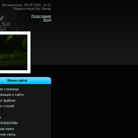
Воскресенье, 09.08.2026, 15:21
Приветствую Вас
Гость
Регистрация
Вход
Меню сайта
ая страница
мация о сайте
ог файлов
ог статей
м
ОАЛЬБОМЫ
вая книга
ная связь