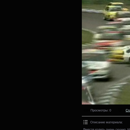
Просмотры
: 0
Cr
Описание материала
:
Вместе ездить очень скучно. Н