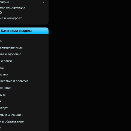
рафии
ная информация
О
ия в конкурсах
Категории раздела
ое
ьютерные игры
ота и здоровье
 и блоги
ка
ство
шествия и события
лечения
алы
т
спорт
мы и анимация
и и образование
р