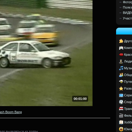
Фотог
Полез
ВИДЕ
Участ
Друг
Комп
Крас
Люди
Музы
Обще
Путе
Разв
Сери
00:01:00
Спор
Тран
ash Boom Bang
Филь
Хобб
Юмо
адо выделяться из толпы.