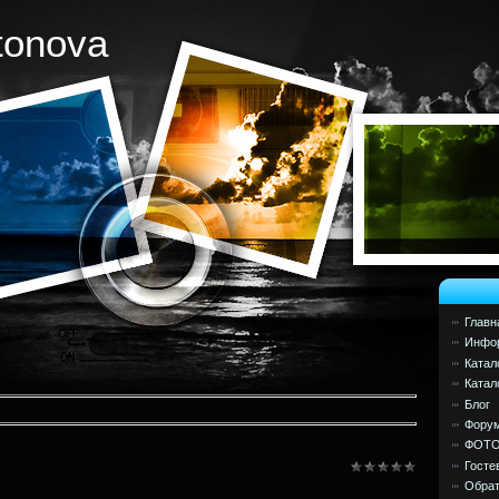
tonova
Главн
Инфор
Катал
Катал
Блог
Фору
ФОТ
Госте
Обрат