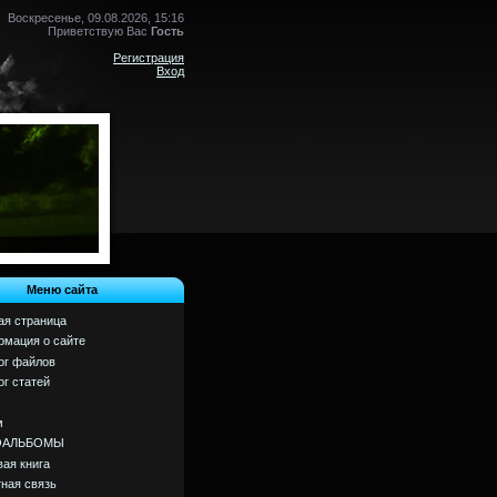
Воскресенье, 09.08.2026, 15:16
Приветствую Вас
Гость
Регистрация
Вход
Меню сайта
ая страница
мация о сайте
ог файлов
ог статей
м
ОАЛЬБОМЫ
вая книга
ная связь