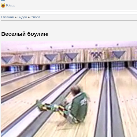
Юмор
Главная
»
Видео
»
Спорт
Веселый боулинг