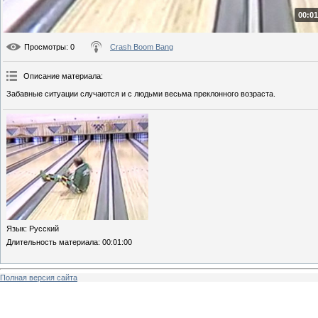
00:01
Просмотры
: 0
Crash Boom Bang
Описание материала
:
Забавные ситуации случаются и с людьми весьма преклонного возраста.
Язык
: Русский
Длительность материала
: 00:01:00
Полная версия сайта