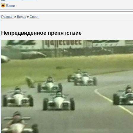
Юмор
Главная
»
Видео
»
Спорт
Непредвиденное препятствие