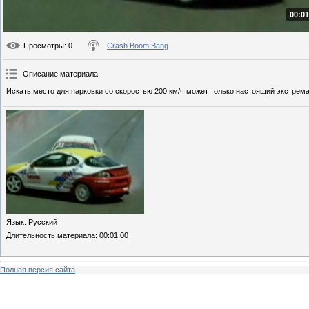
00:01
Просмотры
: 0
Crash Boom Bang
Описание материала
:
Искать место для парковки со скоростью 200 км/ч может только настоящий экстрема
Язык
: Русский
Длительность материала
: 00:01:00
Полная версия сайта