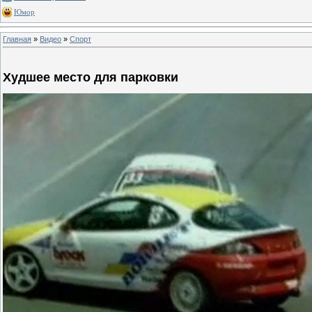
Юмор
Главная
»
Видео
»
Спорт
Худшее место для парковки