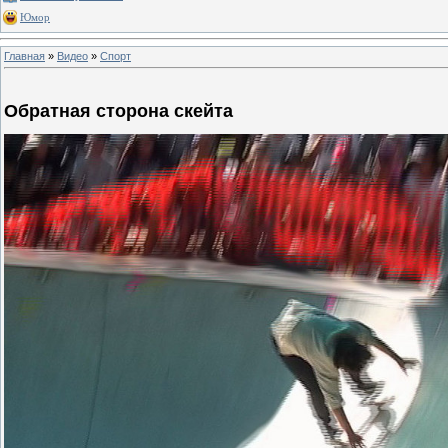
Юмор
Главная
»
Видео
»
Спорт
Обратная сторона скейта