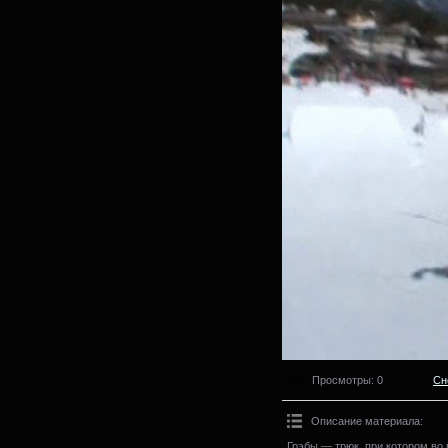
Просмотры
: 0
Сн
Описание материала
:
Грэбы — трюк, при котором во