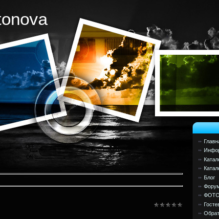
tonova
Главн
Инфор
Катал
Катал
Блог
Фору
ФОТ
Госте
Обрат