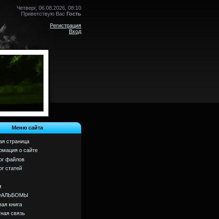
Четверг, 06.08.2026, 08:10
Приветствую Вас
Гость
Регистрация
Вход
Меню сайта
ая страница
мация о сайте
ог файлов
ог статей
м
ОАЛЬБОМЫ
вая книга
ная связь