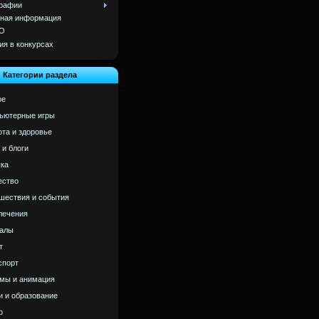
рафии
ная информация
О
ия в конкурсах
Категории раздела
ое
ьютерные игры
ота и здоровье
 и блоги
ка
ство
шествия и события
лечения
алы
т
спорт
мы и анимация
и и образование
р