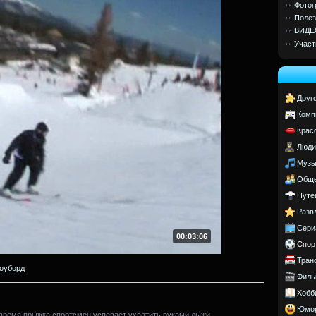
Фотог
Полез
ВИДЕ
Участ
Друг
Комп
Крас
Люди
Музы
Обще
Путе
Разв
Сери
00:03:06
Спор
Тран
оуборд
Филь
Хобб
Юмо
 время прыжка спортсмен успевает ухватить руками лыжи.