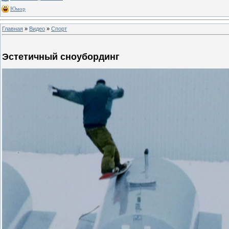
Юмор
Главная
»
Видео
»
Спорт
Эстетичный сноубординг