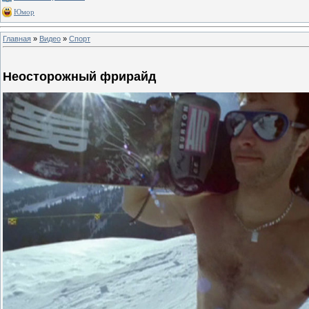
Юмор
Главная
»
Видео
»
Спорт
Неосторожный фрирайд