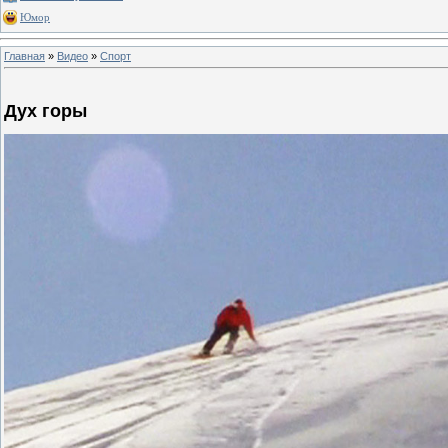
Юмор
Главная
»
Видео
»
Спорт
Дух горы