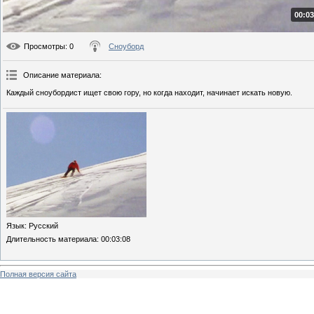
00:03
Просмотры
: 0
Сноуборд
Описание материала
:
Каждый сноубордист ищет свою гору, но когда находит, начинает искать новую.
Язык
: Русский
Длительность материала
: 00:03:08
Полная версия сайта