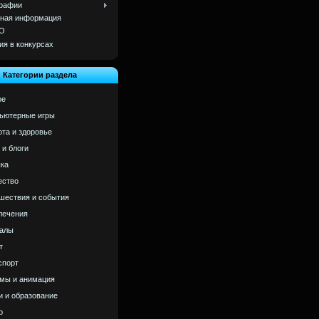
рафии
ная информация
О
ия в конкурсах
Категории раздела
ое
ьютерные игры
ота и здоровье
 и блоги
ка
ство
шествия и события
лечения
алы
т
спорт
мы и анимация
и и образование
р