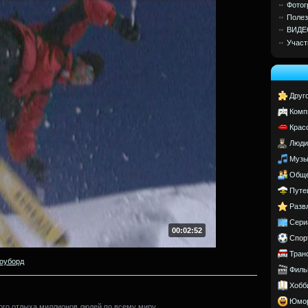
Фотог
Полез
ВИДЕ
Участ
Друг
Комп
Крас
Люди
Музы
Обще
Путе
Разв
Сери
00:02:52
Спор
Тран
оуборд
Филь
Хобб
Юмо
го отдыха миллионов людей по всему миру.