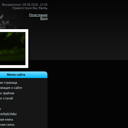
Воскресенье, 09.08.2026, 13:34
Приветствую Вас
Гость
Регистрация
Вход
Меню сайта
ая страница
мация о сайте
ог файлов
ог статей
м
ОАЛЬБОМЫ
вая книга
ная связь