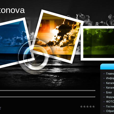
tonova
Главн
Инфор
Катал
Катал
Блог
Фору
ФОТ
Госте
т
Обрат