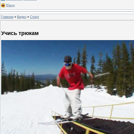
Юмор
Главная
»
Видео
»
Спорт
Учись трюкам