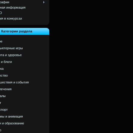
рафии
ная информация
О
ия в конкурсах
Категории раздела
ое
ьютерные игры
ота и здоровье
 и блоги
ка
ство
шествия и события
лечения
алы
т
спорт
мы и анимация
и и образование
р