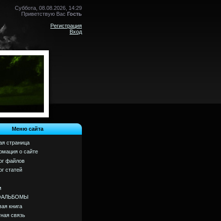
Суббота, 08.08.2026, 14:29
Приветствую Вас
Гость
Регистрация
Вход
Меню сайта
ая страница
мация о сайте
ог файлов
ог статей
м
ОАЛЬБОМЫ
вая книга
ная связь