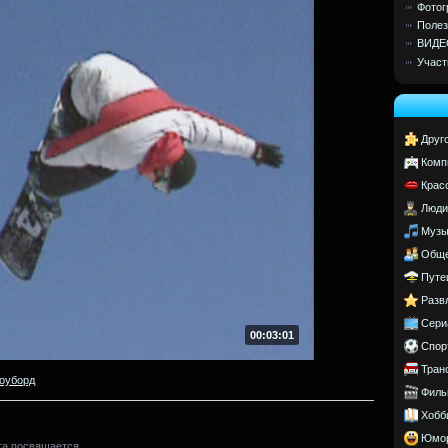
Фотог
Полез
ВИДЕ
Участ
Друг
Комп
Крас
Люди
Музы
Обще
Путе
Разв
Сери
00:03:01
Спор
Тран
оуборд
Филь
Хобб
Юмо
та посвящается.