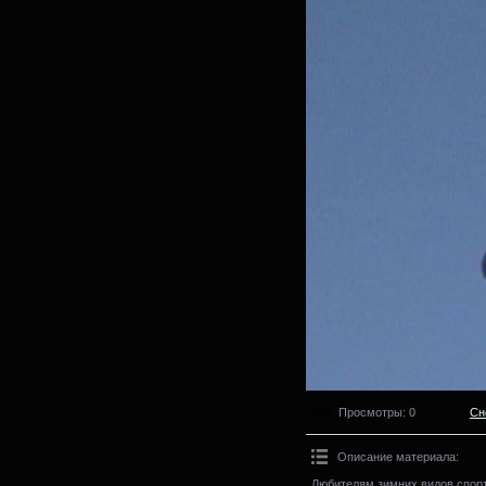
Просмотры
: 0
Сн
Описание материала
:
Любителям зимних видов спор