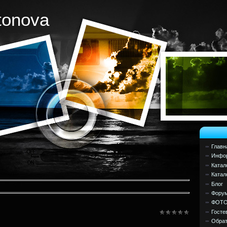
tonova
Главн
Инфор
Катал
Катал
Блог
Фору
ФОТ
Госте
Обрат