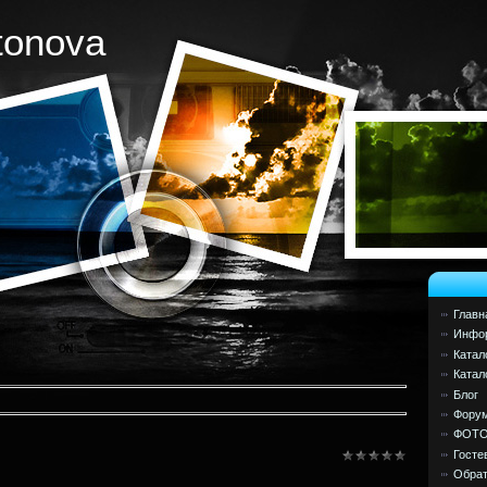
tonova
Главн
Инфор
Катал
Катал
Блог
Фору
ФОТ
Госте
в
Обрат