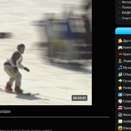
Фотог
Полез
ВИДЕ
Участ
Друг
Комп
Крас
Люди
Музы
Обще
Путе
Разв
Сери
00:03:01
Спор
Тран
оуборд
Филь
Хобб
Юмо
жности и настоящие полеты наяву!