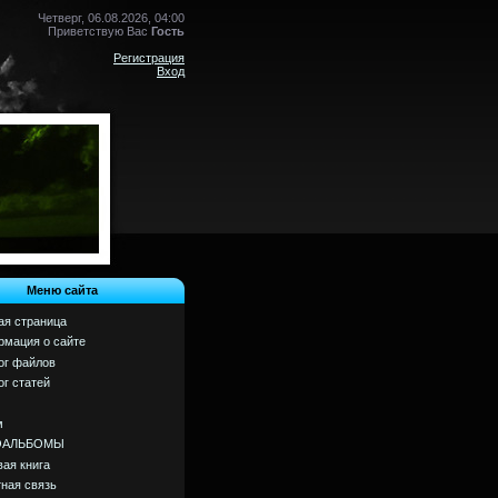
Четверг, 06.08.2026, 04:00
Приветствую Вас
Гость
Регистрация
Вход
Меню сайта
ая страница
мация о сайте
ог файлов
ог статей
м
ОАЛЬБОМЫ
вая книга
ная связь