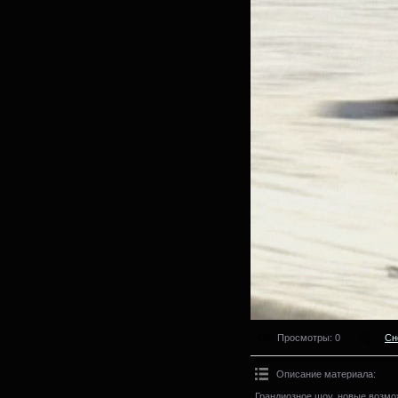
Просмотры
: 0
Сн
Описание материала
:
Грандиозное шоу, новые возмо