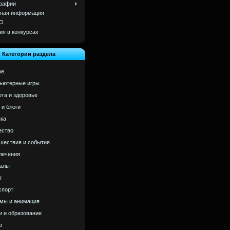
рафии
ная информация
О
ия в конкурсах
Категории раздела
ое
ьютерные игры
ота и здоровье
 и блоги
ка
ство
шествия и события
лечения
алы
т
спорт
мы и анимация
и и образование
р