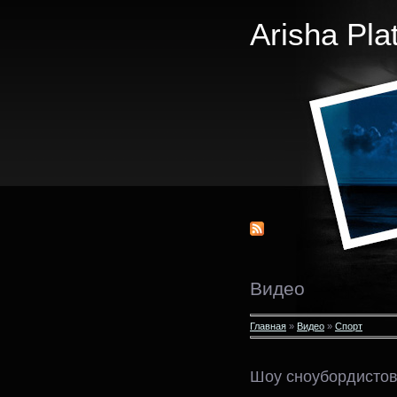
Arisha Pla
Видео
Главная
»
Видео
»
Спорт
Шоу сноубордисто