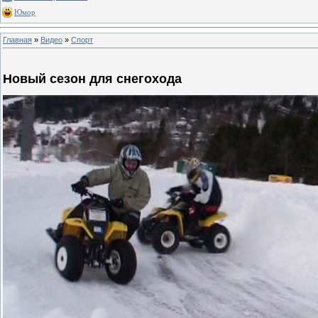
Юмор
Главная
»
Видео
»
Спорт
Новый сезон для снегохода