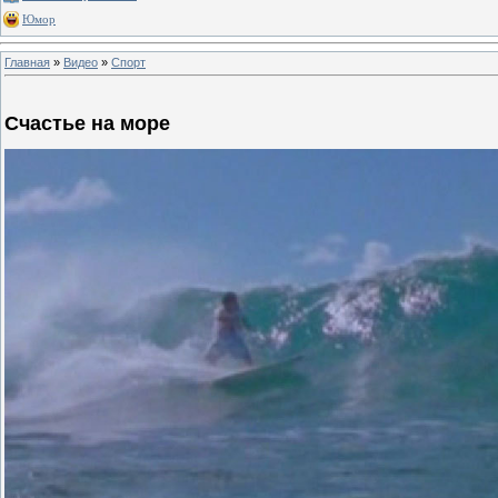
Юмор
Главная
»
Видео
»
Спорт
Счастье на море