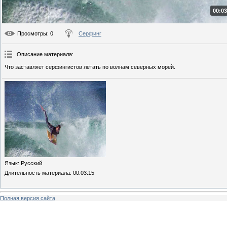
00:03
Просмотры
: 0
Серфинг
Описание материала
:
Что заставляет серфингистов летать по волнам северных морей.
Язык
: Русский
Длительность материала
: 00:03:15
Полная версия сайта