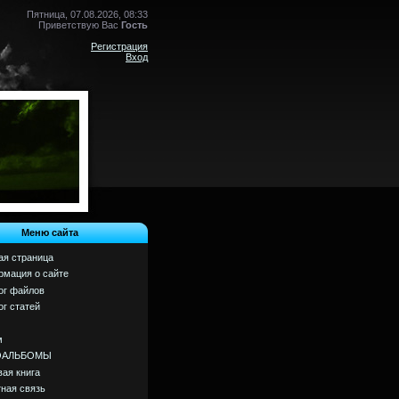
Пятница, 07.08.2026, 08:33
Приветствую Вас
Гость
Регистрация
Вход
Меню сайта
ая страница
мация о сайте
ог файлов
ог статей
м
ОАЛЬБОМЫ
вая книга
ная связь