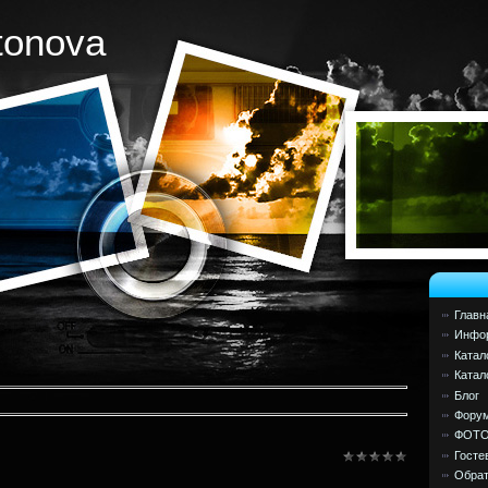
tonova
Главн
Инфор
Катал
Катал
Блог
Фору
ФОТ
Госте
Обрат