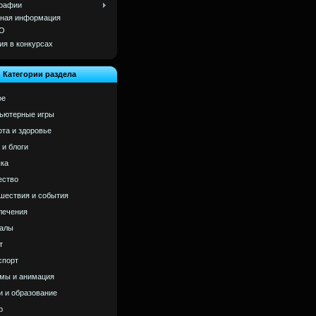
рафии
ная информация
О
ия в конкурсах
Категории раздела
ое
ьютерные игры
ота и здоровье
 и блоги
ка
ство
шествия и события
лечения
алы
т
спорт
мы и анимация
и и образование
р