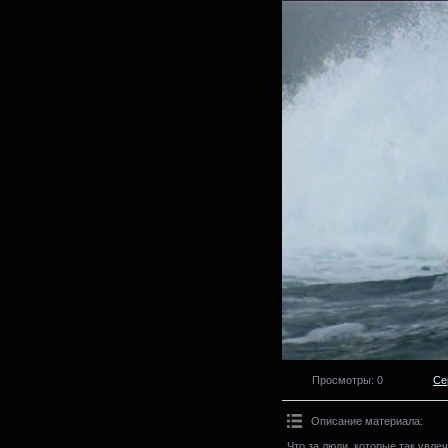
Просмотры
: 0
Се
Описание материала
:
Что за люди, которые так увл