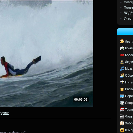
Фотог
Полез
ВИДЕ
Участ
Друг
Комп
Крас
Люди
Музы
Обще
Путе
Разв
Сери
00:03:05
Спор
Тран
рфинг
Филь
Хобб
Юмо
ечены серфингом?