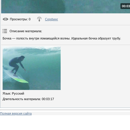
00:03
Просмотры
: 0
Серфинг
Описание материала
:
Бочка — полость внутри ломающейся волны. Идеальная бочка образует трубу.
Язык
: Русский
Длительность материала
: 00:03:17
Полная версия сайта