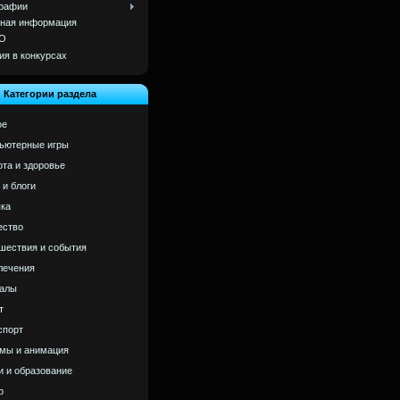
рафии
ная информация
О
ия в конкурсах
Категории раздела
ое
ьютерные игры
ота и здоровье
 и блоги
ка
ство
шествия и события
лечения
алы
т
спорт
мы и анимация
и и образование
р