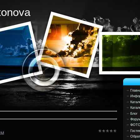
tonova
Главн
Инфор
Катал
Катал
Блог
Фору
ФОТ
Госте
ам
Обрат