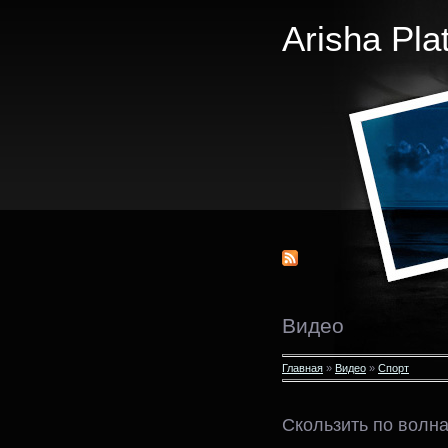
Arisha Pla
Видео
Главная
»
Видео
»
Спорт
Скользить по волн