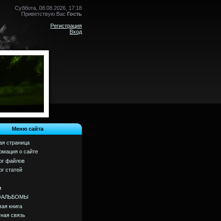
Суббота, 08.08.2026, 17:18
Приветствую Вас
Гость
Регистрация
Вход
Меню сайта
ая страница
мация о сайте
ог файлов
ог статей
м
ОАЛЬБОМЫ
вая книга
ная связь