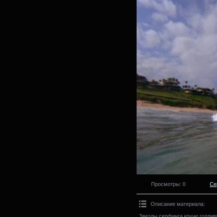
Просмотры
: 0
Се
Описание материала
:
Звезды серфинга круче голлив