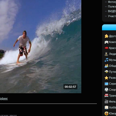
Фотог
Полез
ВИДЕ
Участ
Друг
Комп
Крас
Люди
Музы
Обще
Путе
Разв
Сери
00:02:57
Спор
Тран
рфинг
Филь
Хобб
Юмо
удских звезд.