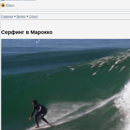
Юмор
Главная
»
Видео
»
Спорт
Серфинг в Марокко