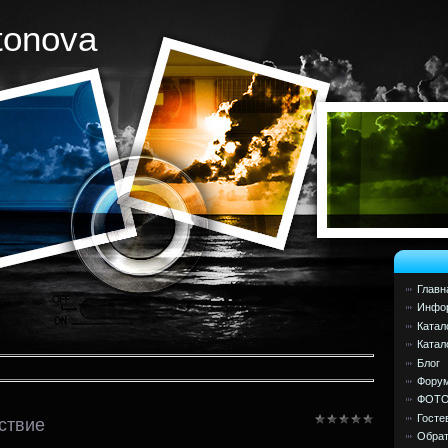
tonova
Главн
Инфор
Катал
Катал
Блог
Фору
ФОТ
Госте
ствие
Обрат