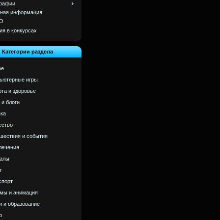
рафии
ная информация
О
ия в конкурсах
Категории раздела
ое
ьютерные игры
ота и здоровье
 и блоги
ка
ство
шествия и события
лечения
алы
т
спорт
мы и анимация
и и образование
р