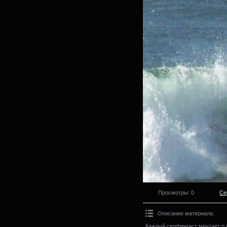
Просмотры
: 0
Се
Описание материала
:
Каждый серфингист мечтает о 