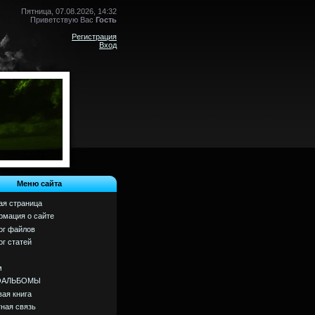
Пятница, 07.08.2026, 14:32
Приветствую Вас
Гость
Регистрация
Вход
Меню сайта
ая страница
мация о сайте
ог файлов
ог статей
м
ОАЛЬБОМЫ
вая книга
ная связь