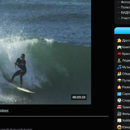
Фотог
Полез
ВИДЕ
Участ
Друг
Комп
Крас
Люди
Музы
Обще
Путе
Разв
Сери
00:03:10
Спор
Тран
рфинг
Филь
Хобб
Юмо
самой большой волне.