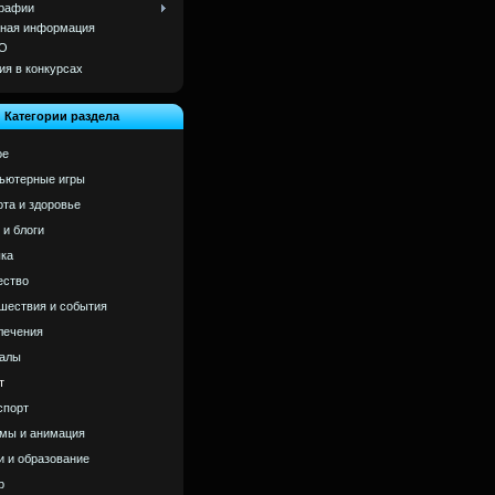
рафии
ная информация
О
ия в конкурсах
Категории раздела
ое
ьютерные игры
ота и здоровье
 и блоги
ка
ство
шествия и события
лечения
алы
т
спорт
мы и анимация
и и образование
р