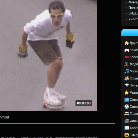
Фотог
Полез
ВИДЕ
Участ
Друг
Комп
Крас
Люди
Музы
Обще
Путе
Разв
Сери
00:03:03
Спор
Тран
рфинг
Филь
Хобб
Юмо
есть все условия для занятия экстримальным видом спорта.