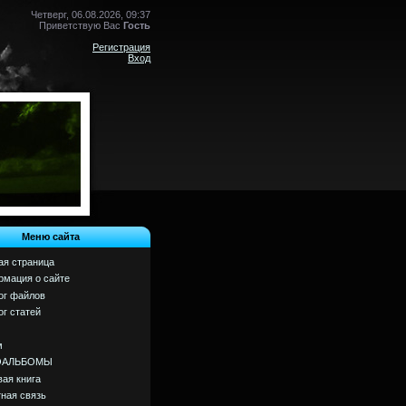
Четверг, 06.08.2026, 09:37
Приветствую Вас
Гость
Регистрация
Вход
Меню сайта
ая страница
мация о сайте
ог файлов
ог статей
м
ОАЛЬБОМЫ
вая книга
ная связь