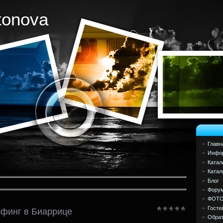
tonova
Главн
Инфор
Катал
Катал
Блог
Фору
ФОТ
Госте
финг в Биаррице
Обрат