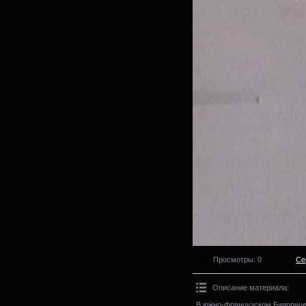
Просмотры
: 0
Се
Описание материала
:
В южно-французском Биаррице 