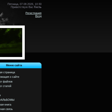
Пятница, 07.08.2026, 10:30
Приветствую Вас
Гость
Регистрация
Вход
Меню сайта
ая страница
мация о сайте
ог файлов
ог статей
м
ОАЛЬБОМЫ
вая книга
ная связь