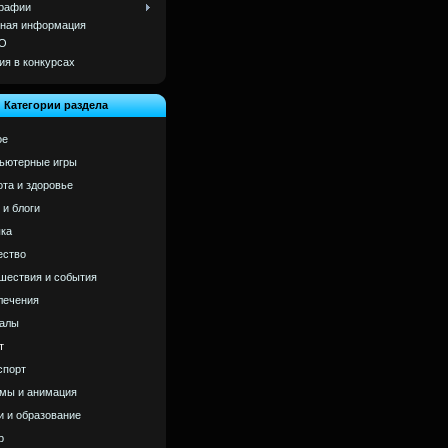
рафии
ная информация
О
ия в конкурсах
Категории раздела
ое
ьютерные игры
ота и здоровье
 и блоги
ка
ство
шествия и события
лечения
алы
т
спорт
мы и анимация
и и образование
р