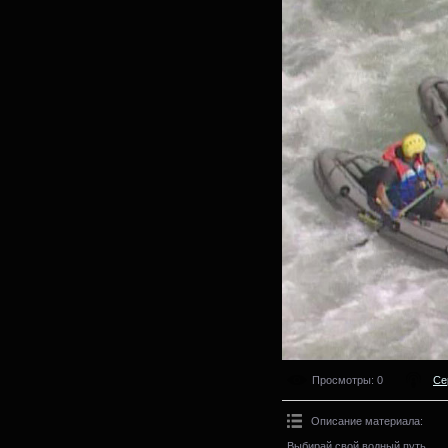
Просмотры
: 0
Се
Описание материала
:
Выбирай свой водный путь.