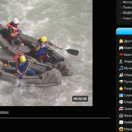
Фотог
Полез
ВИДЕ
Участ
Друг
Комп
Крас
Люди
Музы
Обще
Путе
Разв
Сери
00:02:45
Спор
Тран
рфинг
Филь
Хобб
Юмо