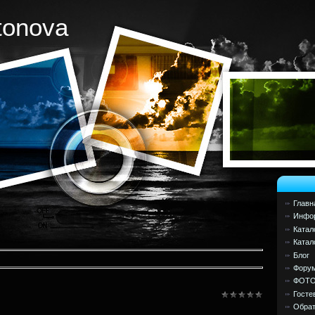
tonova
Главн
Инфор
Катал
Катал
Блог
Фору
ФОТ
Госте
Обрат