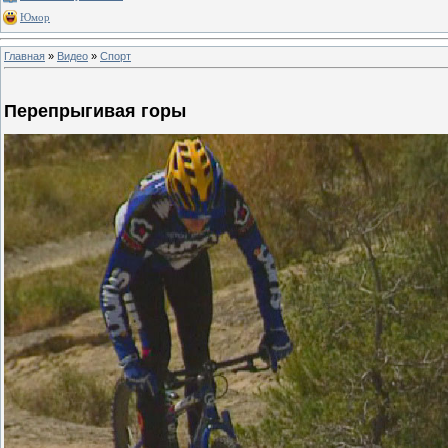
Юмор
Главная
»
Видео
»
Спорт
Перепрыгивая горы